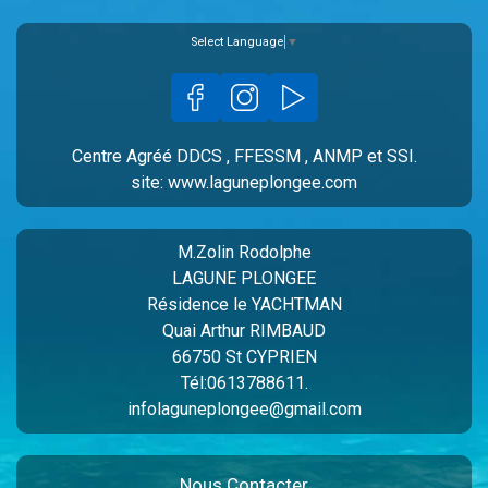
Select Language
▼
Centre Agréé DDCS , FFESSM , ANMP et SSI.
site: www.laguneplongee.com
M.Zolin Rodolphe
LAGUNE PLONGEE
Résidence le YACHTMAN
Quai Arthur RIMBAUD
66750 St CYPRIEN
Tél:0613788611.
infolaguneplongee@gmail.com
Nous Contacter