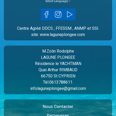
Select Language
▼
Centre Agréé DDCS , FFESSM , ANMP et SSI.
site: www.laguneplongee.com
M.Zolin Rodolphe
LAGUNE PLONGEE
Résidence le YACHTMAN
Quai Arthur RIMBAUD
66750 St CYPRIEN
Tél:0613788611.
infolaguneplongee@gmail.com
Nous Contacter
Partenaires