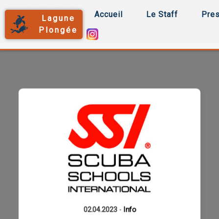
SSI Inscrivez vous c’est gratuit !!!!
Accueil
Le Staff
Pres
Lagune
Plongée
Home
SSI Inscrivez vous c’est gratuit !!!!
02.04.2023
-
Info