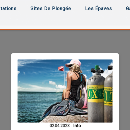
tations
Sites De Plongée
Les Épaves
G
02.04.2023
-
Info